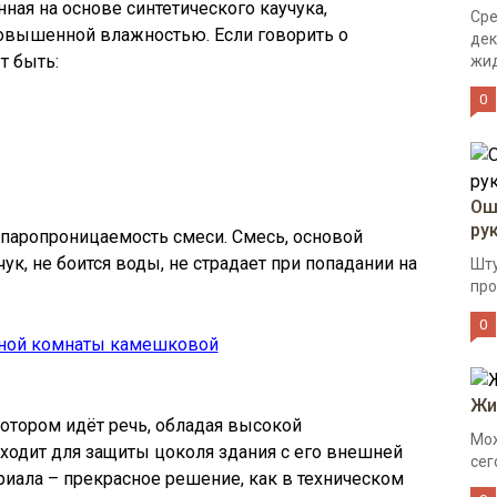
ная на основе синтетического каучука,
Сре
повышенной влажностью. Если говорить о
дек
т быть:
жид
0
Ош
ру
паропроницаемость смеси. Смесь, основой
ук, не боится воды, не страдает при попадании на
Шту
про
0
Жи
котором идёт речь, обладая высокой
Мож
ходит для защиты цоколя здания с его внешней
сег
риала – прекрасное решение, как в техническом