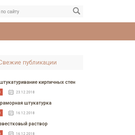
Свежие публикации
штукатуривание кирпичных стен
0
23.12.2018
раморная штукатурка
0
16.12.2018
звестковый раствор
0
16.12.2018