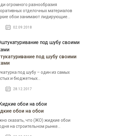
ди огромного разнообразия
оративных отделочных материалов
кие обои занимают лидирующие...
02.09.2018
тукатуривание под шубу своими
ками
катурка под шубу – один из самых
стых и бюджетных...
28.12.2017
дкие обои на обои
но сказать, что (ЖО) жидкие обои
одня на строительном рынке...