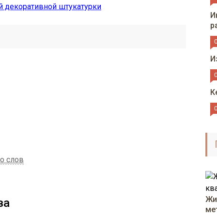
И
р
И
К
о слов
Жи
ва
ме