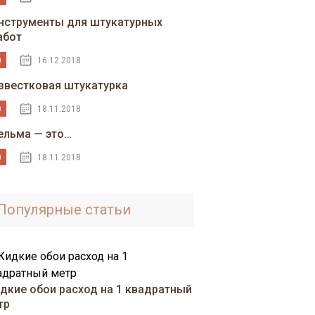
нструменты для штукатурных
абот
0
16.12.2018
звестковая штукатурка
0
18.11.2018
ельма — это…
0
18.11.2018
Популярные статьи
дкие обои расход на 1 квадратный
тр